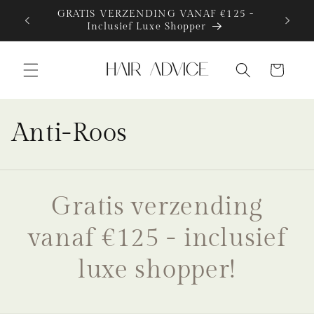
Meteen
GRATIS VERZENDING VANAF €125 -
naar de
Inclusief Luxe Shopper
content
Winkelwagen
C
Anti-Roos
o
l
Gratis verzending
l
vanaf €125 - inclusief
e
luxe shopper!
c