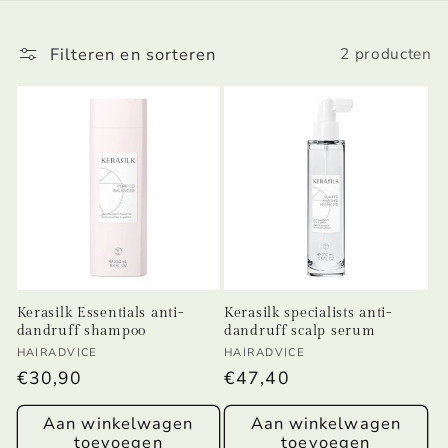
t
i
Filteren en sorteren
2 producten
e
:
Kerasilk Essentials anti-
Kerasilk specialists anti-
dandruff shampoo
dandruff scalp serum
Verkoper:
Verkoper:
HAIRADVICE
HAIRADVICE
Normale
€30,90
Normale
€47,40
prijs
prijs
Aan winkelwagen
Aan winkelwagen
toevoegen
toevoegen