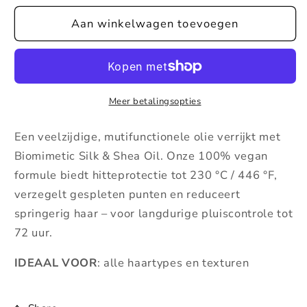
voor
voor
Kerasilk
Aan winkelwagen toevoegen
Kerasilk
specialists
specialists
multi-
multi-
benefit
benefit
hair
hair
oil
oil
Meer betalingsopties
Een veelzijdige, mutifunctionele olie verrijkt met
Biomimetic Silk & Shea Oil. Onze 100% vegan
formule biedt hitteprotectie tot 230 °C / 446 °F,
verzegelt gespleten punten en reduceert
springerig haar – voor langdurige pluiscontrole tot
72 uur.
IDEAAL VOOR
: alle haartypes en texturen