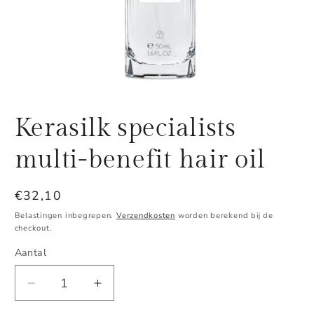
Media
1
Kerasilk specialists
openen
in
modaal
multi-benefit hair oil
Normale
€32,10
prijs
Belastingen inbegrepen.
Verzendkosten
worden berekend bij de
checkout.
Aantal
Aantal
Aantal
Aantal
verlagen
verhogen